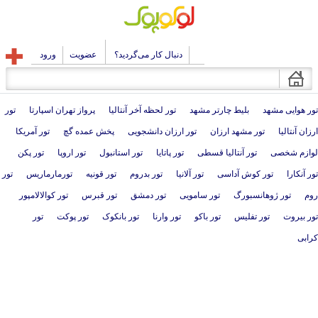
دنبال کار می‌گردید؟
عضویت
ورود
تور هوایی مشهد
بلیط چارتر مشهد
تور لحظه آخر آنتالیا
پرواز تهران اسپارتا
تور
ارزان آنتالیا
تور مشهد ارزان
تور ارزان دانشجویی
پخش عمده گچ
تور آمریکا
لوازم شخصی
تور آنتالیا قسطی
تور پاتایا
تور استانبول
تور اروپا
تور پکن
تور آنکارا
تور کوش آداسی
تور آلانیا
تور بدروم
تور قونیه
تورمارماریس
تور
روم
تور ژوهانسبورگ
تور سامویی
تور دمشق
تور قبرس
تور کوالالامپور
تور بیروت
تور تفلیس
تور باکو
تور وارنا
تور بانکوک
تور پوکت
تور
کرابی