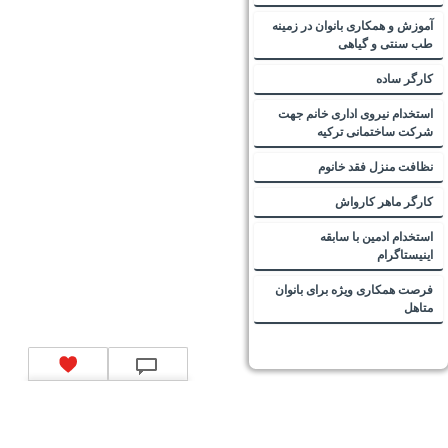
آموزش و همکاری بانوان در زمینه
طب سنتی و گیاهی
کارگر ساده
استخدام نیروی اداری خانم جهت
شرکت ساختمانی ترکیه
نظافت منزل فقد خانوم
کارگر ماهر کارواش
استخدام ادمین با سابقه
اینیستاگرام
فرصت همکاری ویژه برای بانوان
متاهل
تماس با ما
|
موتور جستجوی فرصت‌های شغلی
|
اخبار استخدام
|
استخدام‌های دولتی
|
استخدام‌
بانک‌ها و موسسات مالی
|
استخدام‌ نیروهای مسلح
|
استخدام‌ شرکت‌های معتبر
|
ایزی مد کالا
|
شبا
چیست؟
|
کد شبای بانک ملی
|
کد شبای بانک صادرات
|
کد شبای بانک تجارت
|
کد شبای بانک سپه
|
کد