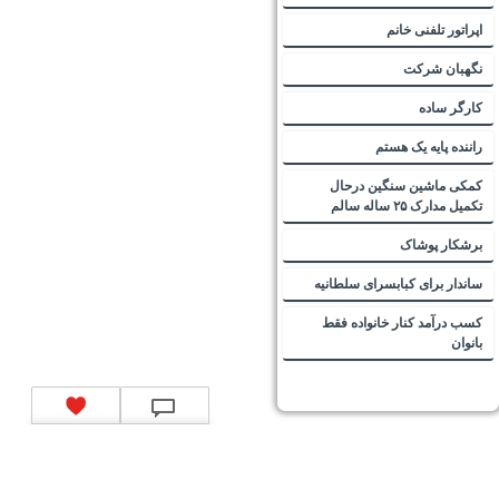
اپراتور تلفنی خانم
نگهبان شرکت
کارگر ساده
راننده پایه یک هستم
کمکی ماشین سنگین درحال
تکمیل مدارک ۲۵ ساله سالم
برشکار پوشاک
ساندار برای کبابسرای سلطانیه
کسب درآمد کنار خانواده فقط
بانوان
تماس با ما
|
موتور جستجوی فرصت‌های شغلی
|
اخبار استخدام
|
استخدام‌های دولتی
|
استخدام‌
بانک‌ها و موسسات مالی
|
استخدام‌ نیروهای مسلح
|
استخدام‌ شرکت‌های معتبر
|
ایزی مد کالا
|
شبا
چیست؟
|
کد شبای بانک ملی
|
کد شبای بانک صادرات
|
کد شبای بانک تجارت
|
کد شبای بانک سپه
|
کد