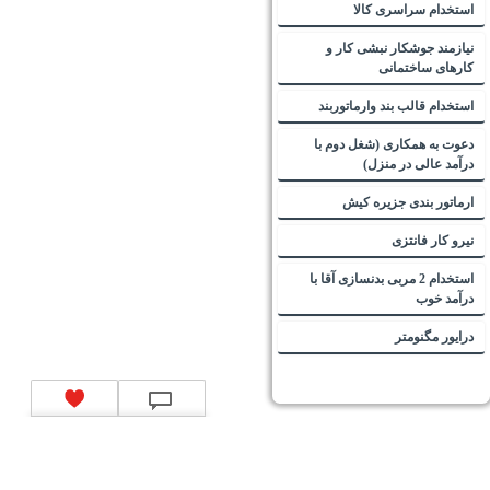
استخدام سراسری کالا
نیازمند جوشکار نبشی کار و
کارهای ساختمانی
استخدام قالب بند وارماتوربند
دعوت به همکاری (شغل دوم با
درآمد عالی در منزل)
ارماتور بندی جزیره کیش
نیرو کار فانتزی
استخدام 2 مربی بدنسازی آقا با
درآمد خوب
درایور مگنومتر
تماس با ما
|
موتور جستجوی فرصت‌های شغلی
|
اخبار استخدام
|
استخدام‌های دولتی
|
استخدام‌
بانک‌ها و موسسات مالی
|
استخدام‌ نیروهای مسلح
|
استخدام‌ شرکت‌های معتبر
|
ایزی مد کالا
|
شبا
چیست؟
|
کد شبای بانک ملی
|
کد شبای بانک صادرات
|
کد شبای بانک تجارت
|
کد شبای بانک سپه
|
کد