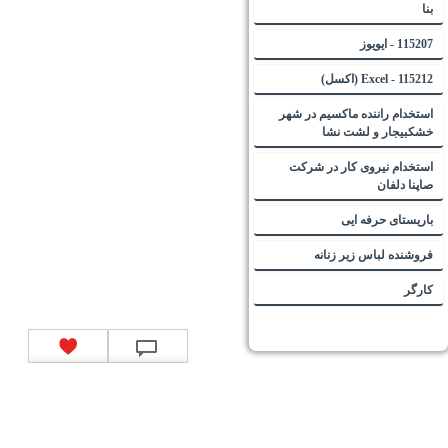
بنا
115207 - ایویوز
115212 - Excel (اکسل)
استخدام راننده ماکسیم در شهر
خشکبیجار و لشت نشا
استخدام نیروی کار در شرکت
صاپنا دلفان
باریستای حرفه ایی
فروشنده لباس زیر زنانه
کارگر
تماس با ما
|
موتور جستجوی فرصت‌های شغلی
|
اخبار استخدام
|
استخدام‌های دولتی
|
استخدام‌
بانک‌ها و موسسات مالی
|
استخدام‌ نیروهای مسلح
|
استخدام‌ شرکت‌های معتبر
|
ایزی مد کالا
|
شبا
چیست؟
|
کد شبای بانک ملی
|
کد شبای بانک صادرات
|
کد شبای بانک تجارت
|
کد شبای بانک سپه
|
کد
شبای بانک توصعه صادرات
|
کد شبای بانک کشاورزی
|
کد شبای بانک صنعت و معدن
|
کد شبای بانک