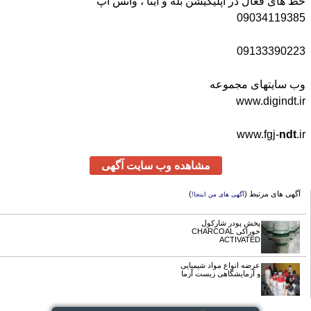
خط های فعال در اپلیکیشن بله و ایتا ، واتس آپ
09034119385
09133390223
وب سایتهای مجموعه
www.digindt.ir
www.fgj-
ndt
.ir
مشاهده وب سایت آگهی
آگهی های مرتبط (
)
آگهی های من اینجا!
پخش پودر شارکول
خوراکی CHARCOAL
ACTIVATED
عرضه انواع مواد شیمیایی
و آزمایشگاهی زیست آزما