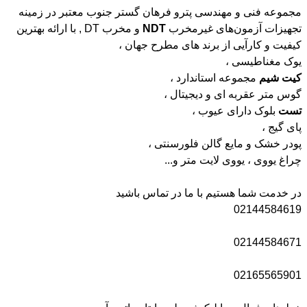
مجموعه فنی و مهندسی پترو فرهان گستر جنوب معتبر در زمینه
تجهیزات آزمون‌های غیرمخرب
NDT
و مخرب DT , با ارائه بهترین
کیفیت و کارآیی از برند های مطرح جهان ،
یوک مغناطیسی ،
کیت
شیم
مجموعه استاندارد ،
گوس متر عقربه ای و دیجیتال ،
تست
بلوک دارای عیوب ،
پای گیج ،
پودر خشک و مایع گالن فلورسنتی ،
چراغ یووی ، یووی لایت متر و...
در خدمت شما هستیم با ما در تماس باشید
02144584619
02144584671
02165565901