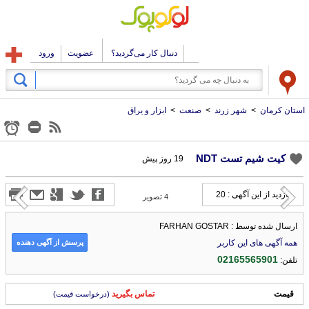
دنبال کار می‌گردید؟
عضویت
ورود
استان کرمان
>
شهر زرند
>
صنعت
>
ابزار و یراق
کیت شیم تست NDT
19 روز پیش
بازدید از این آگهی : 20
4
تصویر
ارسال شده توسط : FARHAN GOSTAR
پرسش از آگهی دهنده
همه آگهی های این کاربر
02165565901
تلفن:
قیمت
تماس بگیرید
(درخواست قیمت)