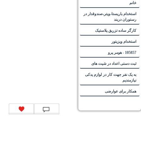
خانم
استخدام باریستا،ویتر،صندوقدار در
رستوران دربند
کارگر ساده تزریق پلاستیک
استخدام ویزیتور
105857 - هومر پرو
ثبت دستی اعداد در شیت های
به یک نفر جهت کار در لوازم یدکی
نیازمندیم
همکار برای عوارضی
تماس با ما
|
موتور جستجوی فرصت‌های شغلی
|
اخبار استخدام
|
استخدام‌های دولتی
|
استخدام‌
بانک‌ها و موسسات مالی
|
استخدام‌ نیروهای مسلح
|
استخدام‌ شرکت‌های معتبر
|
ایزی مد کالا
|
شبا
چیست؟
|
کد شبای بانک ملی
|
کد شبای بانک صادرات
|
کد شبای بانک تجارت
|
کد شبای بانک سپه
|
کد
شبای بانک توصعه صادرات
|
کد شبای بانک کشاورزی
|
کد شبای بانک صنعت و معدن
|
کد شبای بانک