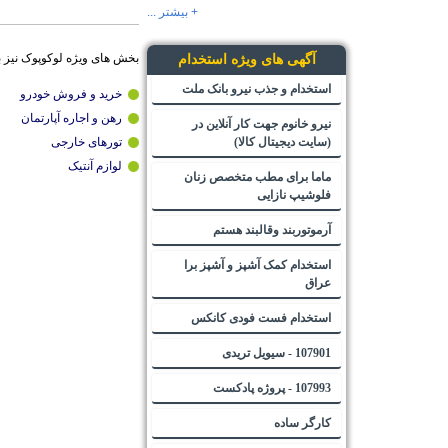
+ بیشتر ...
بخش های ویژه لوکوپوک نیز 
آگهی های ویژه استخدام
استخدام و جذب نیرو بانک ملت
خرید و فروش خودرو
رهن و اجاره آپارتمان
نیرو خانوم جهت کار آنلاین در
(سایت دیجیتال کالا)
تورهای خارجی
لوازم آنتیک
ماما برای مطب متخصص زنان
فلوشیپ نازایی
آرموتوربند وقالبند هستم
استخدام کمک آشپز و آشپز برا
عراق
استخدام فست فودی کانکس
107901 - سیویل تریدی
107993 - پروژه پادکست
کارگر ساده