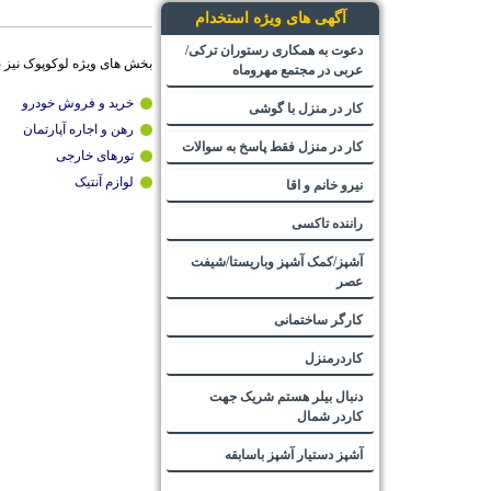
آگهی های ویژه استخدام
دعوت به همکاری رستوران ترکی/
بخش های ویژه لوکوپوک نیز 
عربی در مجتمع مهروماه
خرید و فروش خودرو
کار در منزل با گوشی
رهن و اجاره آپارتمان
کار در منزل فقط پاسخ به سوالات
تورهای خارجی
لوازم آنتیک
نیرو خانم و اقا
راننده تاکسی
آشپز/کمک آشپز وباریستا/شیفت
عصر
کارگر ساختمانی
کاردرمنزل
دنبال بیلر هستم شریک جهت
کاردر شمال
آشپز دستیار آشپز باسابقه