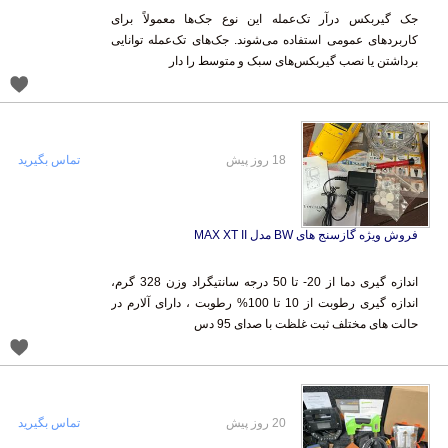
جک گیربکس درآر تک‌عمله این نوع جک‌ها معمولاً برای
کاربردهای عمومی استفاده می‌شوند. جک‌های تک‌عمله توانایی
برداشتن یا نصب گیربکس‌های سبک و متوسط را دار
18 روز پیش
تماس بگیرید
فروش ویژه گازسنج های BW مدل MAX XT II
اندازه گیری دما از 20- تا 50 درجه سانتیگراد وزن 328 گرم،
اندازه گیری رطوبت از 10 تا 100% رطوبت ، دارای آلارم در
حالت های مختلف ثبت غلظت با صدای 95 دس
20 روز پیش
تماس بگیرید