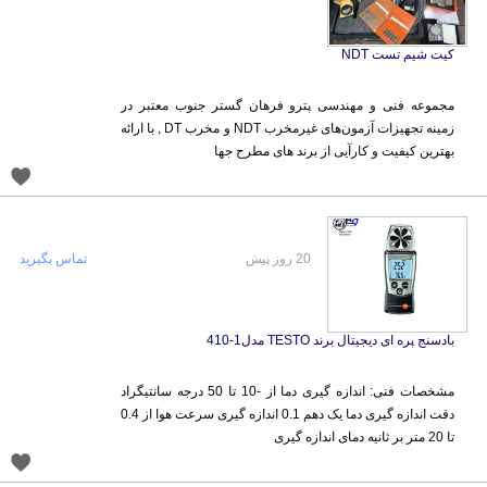
کیت شیم تست NDT
مجموعه فنی و مهندسی پترو فرهان گستر جنوب معتبر در
زمینه تجهیزات آزمون‌های غیرمخرب NDT و مخرب DT , با ارائه
بهترین کیفیت و کارآیی از برند های مطرح جها
20 روز پیش
تماس بگیرید
بادسنج پره ای دیجیتال برند TESTO مدل1-410
مشخصات فنی: اندازه گیری دما از -10 تا 50 درجه سانتیگراد
دقت اندازه گیری دما یک دهم 0.1 اندازه گیری سرعت هوا از 0.4
تا 20 متر بر ثانیه دمای اندازه گیری