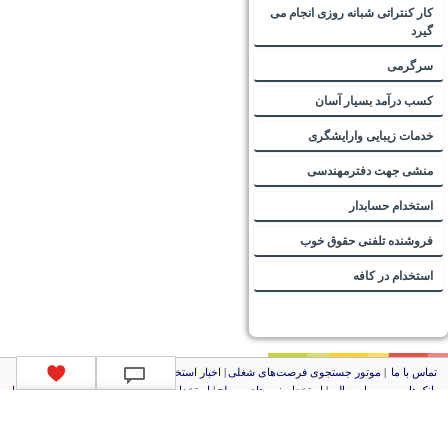
کار کنتراتی شبانه روزی انجام می
گیرد
سرگرمی
کسب درآمد بسیار آسان
خدمات زیبایی وارایشگری
منشی جهت دفترمهندسی
استخدام حسابدار
فروشنده تلفنی حقوق خوب
استخدام در کافه
تماس با ما
|
موتور جستجوی فرصت‌های شغلی
|
اخبار استخدام
|
استخدام‌های دولتی
|
استخدام‌
بانک‌ها و موسسات مالی
|
استخدام‌ نیروهای مسلح
|
استخدام‌ شرکت‌های معتبر
|
ایزی مد کالا
|
شبا
چیست؟
|
کد شبای بانک ملی
|
کد شبای بانک صادرات
|
کد شبای بانک تجارت
|
کد شبای بانک سپه
|
کد
شبای بانک توصعه صادرات
|
کد شبای بانک کشاورزی
|
کد شبای بانک صنعت و معدن
|
کد شبای بانک
انصار
|
کد شبای بانک سامان
|
کد شبای بانک اقتصادنوین
|
کد شبای بانک پاسارگاد
|
کد شبای بانک